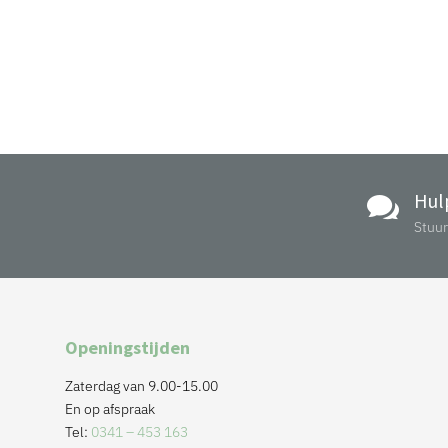
Hul

Stuur
Openingstijden
Zaterdag van 9.00-15.00
En op afspraak
Tel:
0341 – 453 163