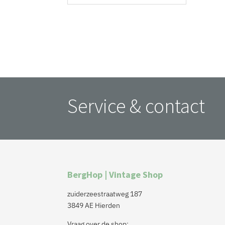
Service & contact
BergHop | Vintage Shop
zuiderzeestraatweg 187
3849 AE Hierden
Vraag over de shop: