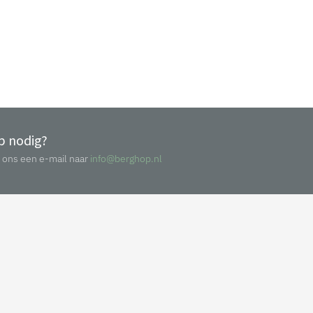
p nodig?
 ons een e-mail naar
info@berghop.nl