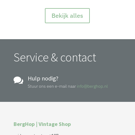
Bekijk alles
Service & contact
Hulp nodig?

Stuur ons een e-mail naar
info@berghop.nl
BergHop | Vintage Shop