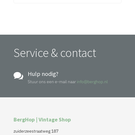
Service & contact
Hulp nodig?

Stuur ons een e-mail naar
info@berghop.nl
BergHop | Vintage Shop
zuiderzeestraatweg 187